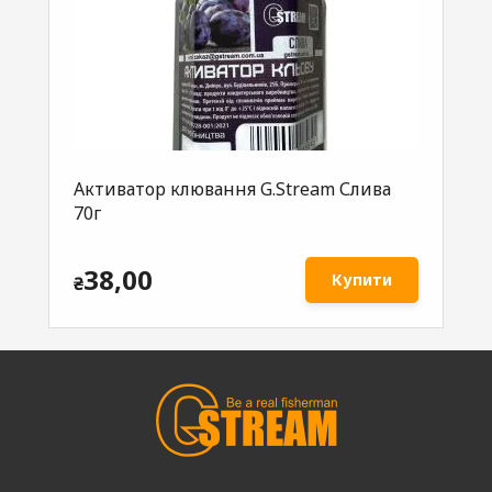
Активатор клювання G.Stream Слива
Ак
70г
G.
38,00
Купити
₴
₴