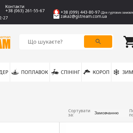
Контакти
+38 (063) 261-55-67
+38 (099) 443-80-97
(Для гуртових замовл
zakaz@gstream.com.ua
2-27
ДЕР
ПОПЛАВОК
СПІНІНГ
КОРОП
ЗИМ
Сортувати
П
Замовчанню
за:
п