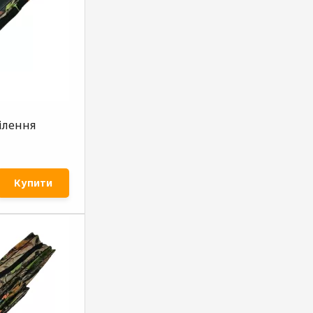
ілення
Купити