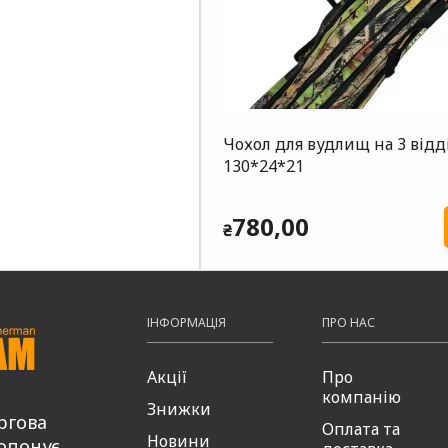
Чохол для вудлищ на 3 відд
130*24*21
780,00
₴
ІНФОРМАЦІЯ
ПРО НАС
Акції
Про
компанію
Знижки
ргова
Оплата та
Новини
опонує