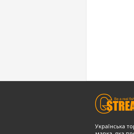
Українська то
марка, яка пр