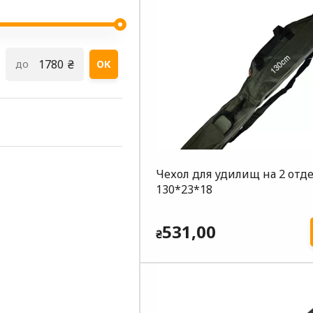
₴
до
ОК
Чехол для удилищ на 2 отд
130*23*18
531,00
₴