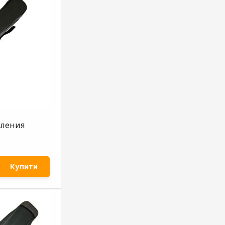
еления
Купити