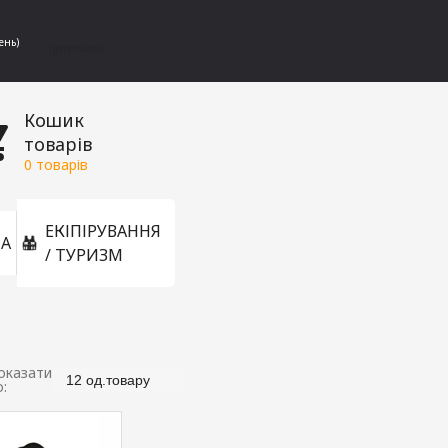
ень)
[gtranslate]
Кошик
товарів
0
товарів
ЕКІПІРУВАННЯ
А
/ ТУРИЗМ
оказати
12 од.товару
о: