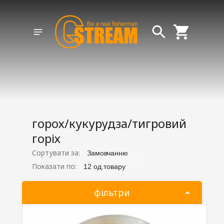
горох/кукурудза/тигровий
горіх
Сортувати за:
Замовчанню
Показати по:
12 од.товару
фільтри