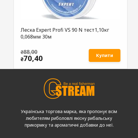
Леска Expеrt Profi VS 90 N тест1,10кг
0,068мм 30м
88,00
₴
Купити
Original
70,40
₴
price
Current
was:
price
₴88,00.
is:
₴70,40.
Українська торгова марка, яка пропонує всім
любителям риболовлі якісну рибальську
прикормку та ароматичні добавки до неї.