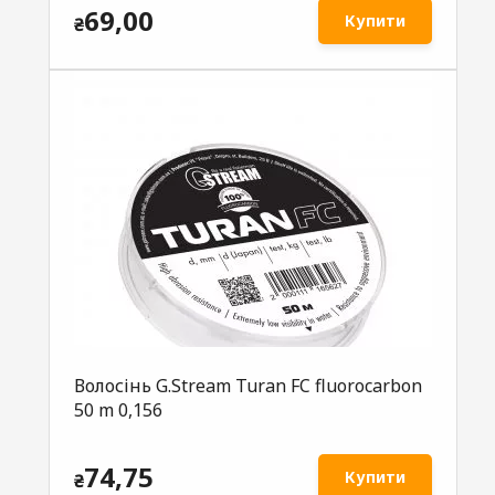
69,00
Купити
₴
Волосінь G.Stream Turan FC fluorocarbon
50 m 0,156
74,75
Купити
₴