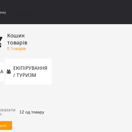
ень)
[gtranslate]
Кошик
товарів
0
товарів
ЕКІПІРУВАННЯ
А
/ ТУРИЗМ
оказати
12 од.товару
о:
дено.