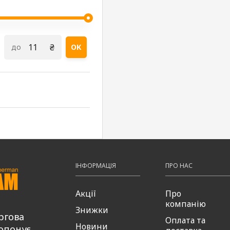
₴
до
ОК
ІНФОРМАЦІЯ
ПРО НАС
Акції
Про
компанію
Знижки
ргова
Оплата та
Новини
опонує