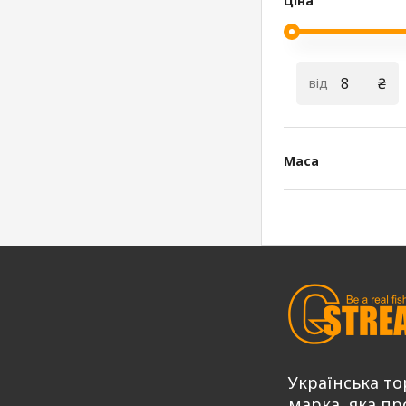
Ціна
₴
від
Маса
Українська то
марка, яка пр