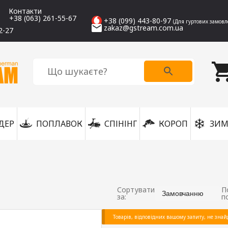
Контакти
+38 (063) 261-55-67
+38 (099) 443-80-97
(Для гуртових замовл
zakaz@gstream.com.ua
2-27
ДЕР
ПОПЛАВОК
СПІНІНГ
КОРОП
ЗИМ
Сортувати
П
Замовчанню
за:
п
Товарів, відповідних вашому запиту, не знай