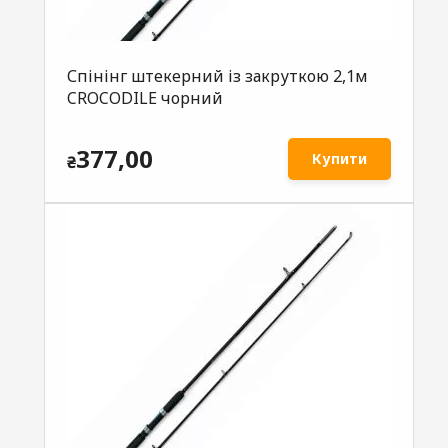
Спінінг штекерний із закруткою 2,1м
CROCODILE чорний
377,00
Купити
₴