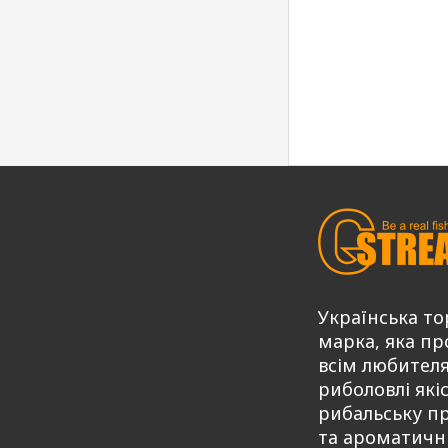
Українська то
марка, яка пр
всім любител
риболовлі які
рибальську п
та ароматичн