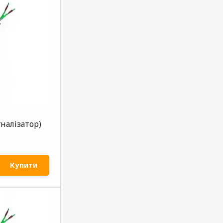
гналізатор)
Купити