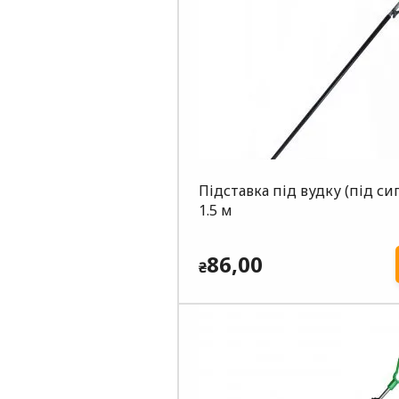
Підставка під вудку (під си
1.5 м
86,00
₴