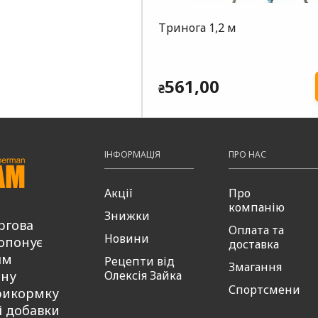
Тринога 1,2 м
561,00
₴
ІНФОРМАЦІЯ
ПРО НАС
Акції
Про
компанію
Знижки
ргова
Оплата та
Новини
опонує
доставка
ям
Рецепти від
Змагання
сну
Олексія Зайка
Спортсмени
рикормку
і добавки