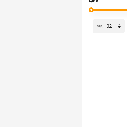
Ціна
₴
від