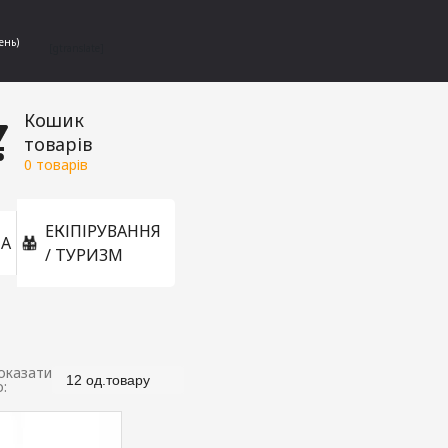
ень)
[gtranslate]
Кошик
товарів
0
товарів
ЕКІПІРУВАННЯ
А
/ ТУРИЗМ
оказати
12 од.товару
о: