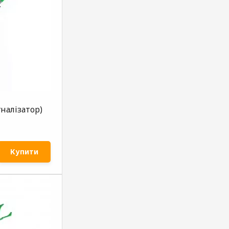
гналізатор)
Купити