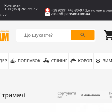
Контакти
+38 (063) 261-55-67
+38 (099) 443-80-97
(Для гуртових замовл
zakaz@gstream.com.ua
2-27
ДЕР
ПОПЛАВОК
СПІНІНГ
КОРОП
ЗИМ
/ тримачі
Сортувати
П
Замовчанню
за:
п