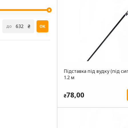
₴
до
ОК
Підставка під вудку (під си
1.2 м
78,00
₴