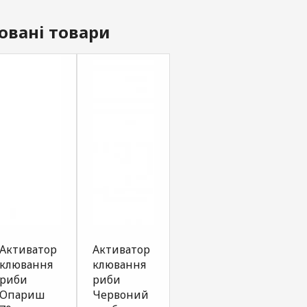
овані товари
Активатор
Активатор
Активатор
SPRA
клювання
клювання
клювання
G.ST
риби
риби
риби
Seri
Опариш
Червоний
Конопляний
часн