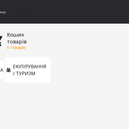
ень)
[gtranslate]
Кошик
товарів
0
товарів
ЕКІПІРУВАННЯ
А
/ ТУРИЗМ