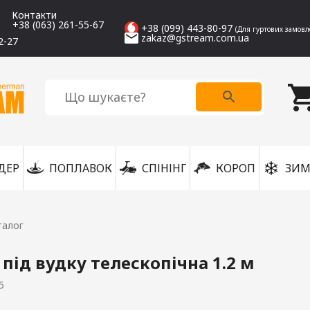
Контакти
+38 (063) 261-55-67
+38 (099) 443-80-97
(Для гуртових замовл
zakaz@gstream.com.ua
2-27
ДЕР
ПОПЛАВОК
СПІНІНГ
КОРОП
ЗИМ
талог
 під вудку телескопічна 1.2 м
5