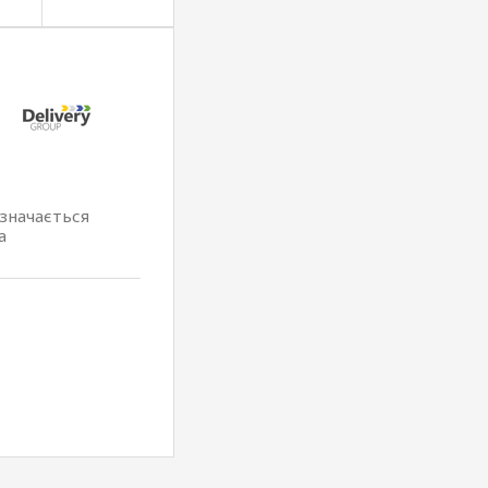
изначається
а