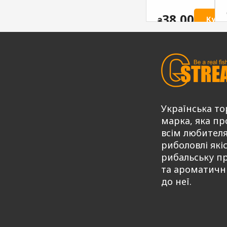
солодкий
ATTRACTIV
ATTRACTIV
G.STREAM
38,00
Купи
₴
G.STREAM
Series MIX
Series MIX
75,00
Купити
₴
75,00
Купити
Купити
₴
Українська то
марка, яка пр
всім любител
риболовлі які
рибальську п
та ароматичн
до неї.