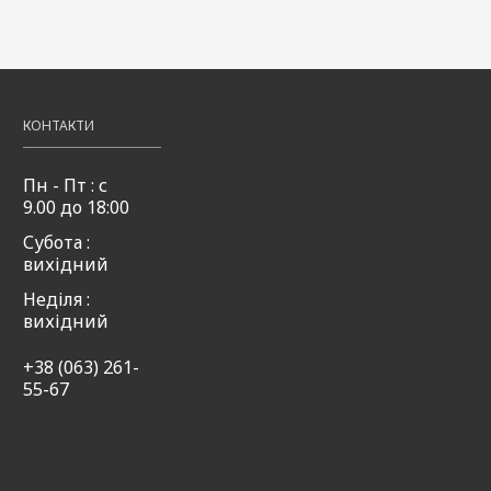
фрутті
50мл
49,00
49,00
Купити
₴
₴
,00
Купити
49,00
Купити
₴
КОНТАКТИ
Пн - Пт : с
9.00 до 18:00
Субота :
вихідний
Неділя :
вихідний
+38 (063) 261-
55-67