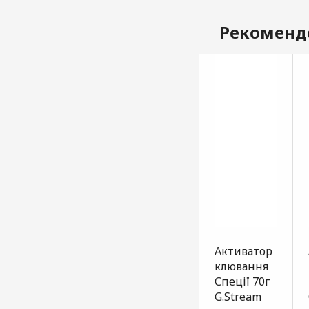
Рекоменд
Атрактант
Атрактант
Активатор
для
для
клювання
прикормки
прикормки
Спеції 70г
карась
біла риба
G.Stream