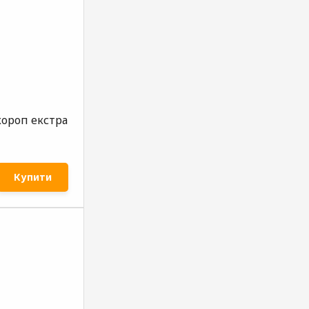
короп екстра
Купити