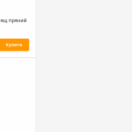
 лящ пряний
Купити