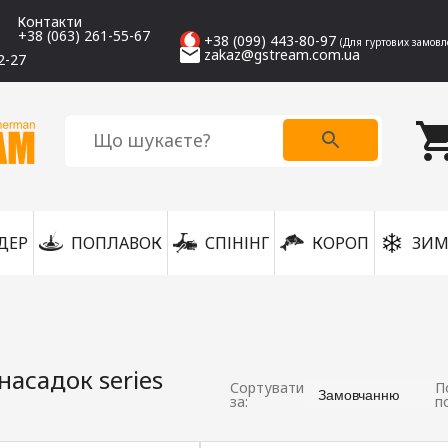
Контакти
+38 (063) 261-55-67
+38 (099) 443-80-97
(Для гуртових замовл
zakaz@gstream.com.ua
2-27
ДЕР
ПОПЛАВОК
СПІНІНГ
КОРОП
ЗИМ
насадок series
Сортувати
П
Замовчанню
за:
п