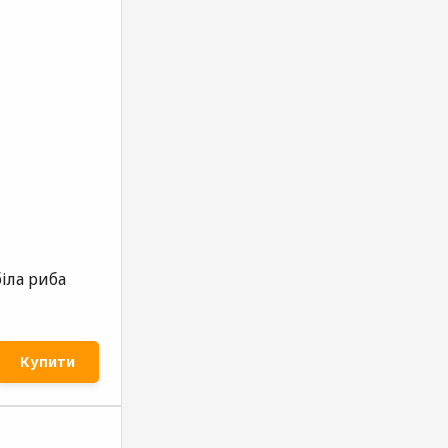
іла риба
Купити