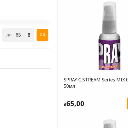
₴
до
ОК
SPRAY G.STREAM Series MIX б
50мл
65,00
₴