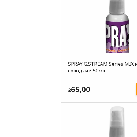
SPRAY G.STREAM Series MIX 
солодкий 50мл
65,00
₴