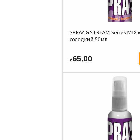
SPRAY G.STREAM Series MIX 
солодкий 50мл
65,00
₴