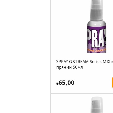
SPRAY G.STREAM Series MIX 
пряний 50мл
65,00
₴