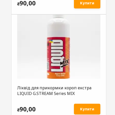
90,00
Купити
₴
Ліквід для прикормки короп екстра
LIQUID G.STREAM Series MIX
90,00
Купити
₴