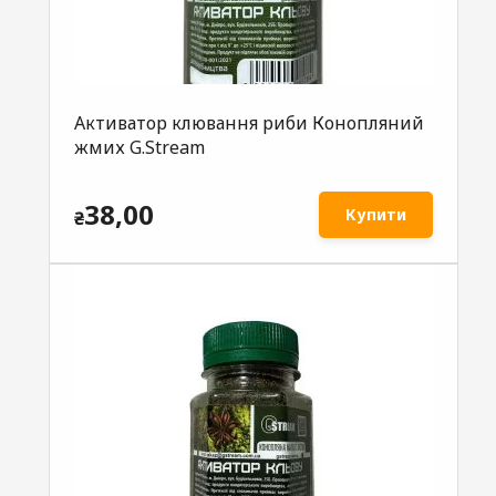
Активатор клювання риби Конопляний
жмих G.Stream
38,00
Купити
₴