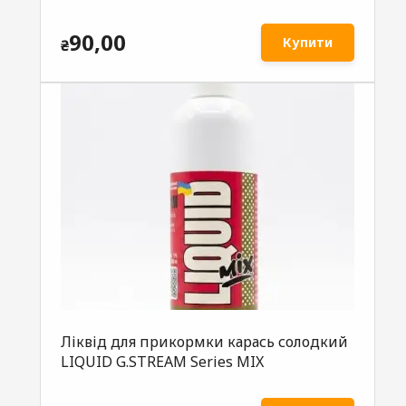
90,00
Купити
₴
Ліквід для прикормки карась солодкий
LIQUID G.STREAM Series MIX