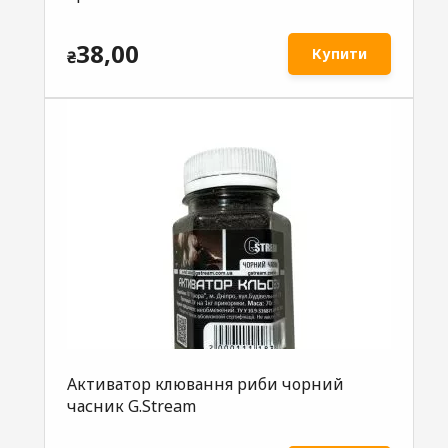
38,00
Купити
₴
Активатор клювання риби чорний
часник G.Stream