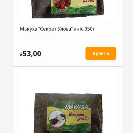
Макуха “Секрет Улова” аніс 350г
53,00
Купити
₴