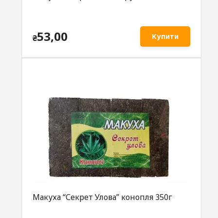
53,00
Купити
₴
Макуха “Секрет Улова” конопля 350г