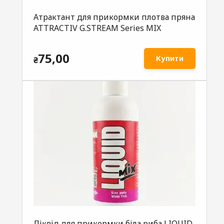
Атрактант для прикормки плотва пряна
ATTRACTIV G.STREAM Series MIX
75,00
Купити
₴
Ліквід для прикормки біла риба LIQUID