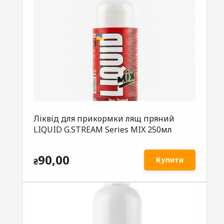
Ліквід для прикормки лящ пряний
LIQUID G.STREAM Series MIX 250мл
90,00
Купити
₴