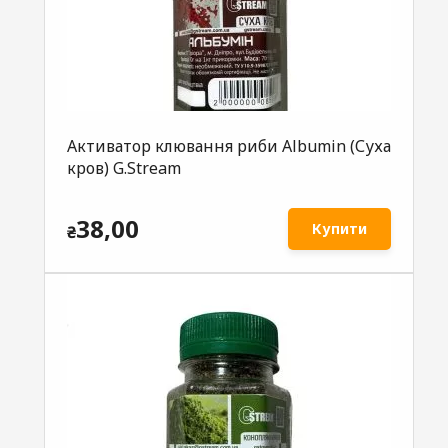
Активатор клювання риби Albumin (Суха
кров) G.Stream
38,00
Купити
₴