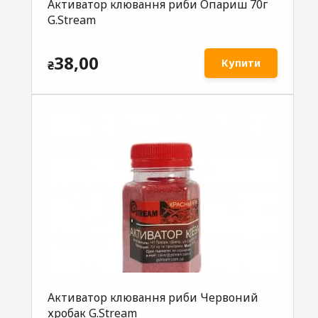
Активатор клювання риби Опариш 70г
G.Stream
38,00
Купити
₴
Активатор клювання риби Червоний
хробак G.Stream