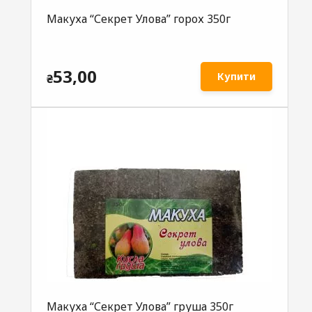
Макуха “Секрет Улова” горох 350г
53,00
Купити
₴
Макуха “Секрет Улова” груша 350г