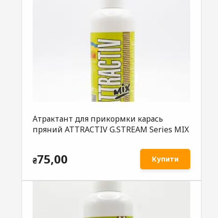
Атрактант для прикормки карась
пряний ATTRACTIV G.STREAM Series MIX
75,00
Купити
₴