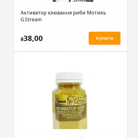
Активатор клювання риби Мотиль
G.Stream
38,00
Купити
₴