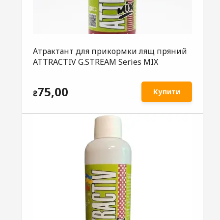
Атрактант для прикормки лящ пряний
ATTRACTIV G.STREAM Series MIX
75,00
Купити
₴