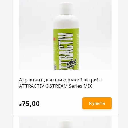
Атрактант для прикормки біла риба
ATTRACTIV G.STREAM Series MIX
75,00
Купити
₴