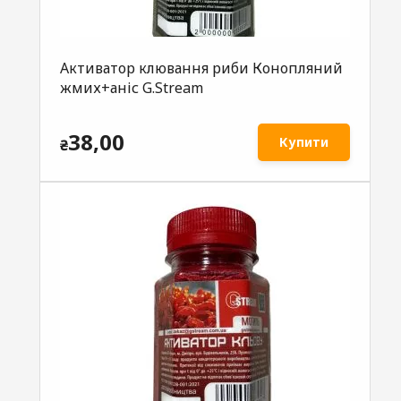
Активатор клювання риби Конопляний
жмих+аніс G.Stream
38,00
Купити
₴