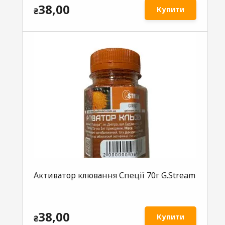
38,00
Купити
₴
Активатор клювання Спеції 70г G.Stream
38,00
Купити
₴