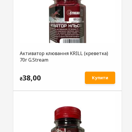
Активатор клювання KRILL (креветка)
70г G.Stream
38,00
Купити
₴