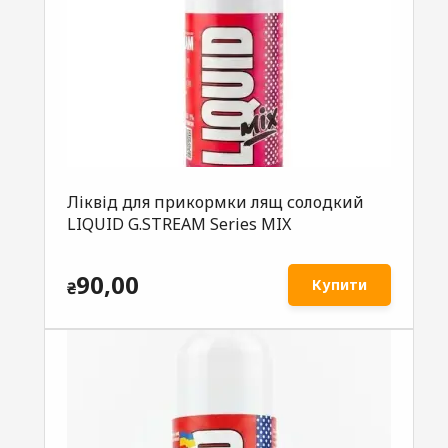
Ліквід для прикормки лящ солодкий
LIQUID G.STREAM Series MIX
90,00
Купити
₴