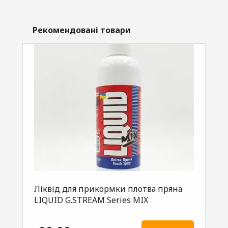
Рекомендовані товари
Ліквід для прикормки плотва пряна
Лі
LIQUID G.STREAM Series MIX
LI