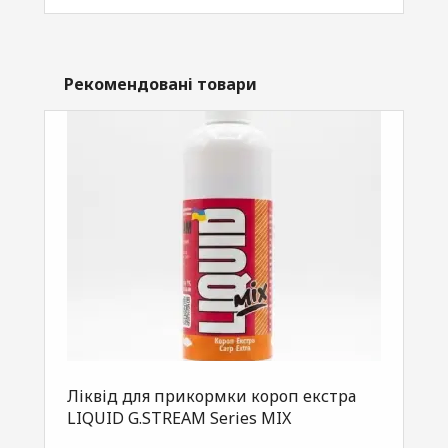
Рекомендовані товари
й
Ліквід для прикормки короп екстра
Лі
LIQUID G.STREAM Series MIX
LI