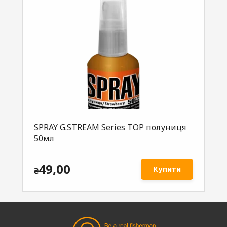
л
SPRAY G.STREAM Series TOP полуниця
SP
50мл
49,00
Купити
₴
₴