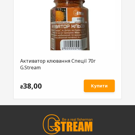
Активатор клювання Спеції 70г
Ак
es
G.Stream
G.
38,00
Купити
₴
₴