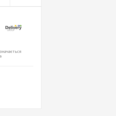
изначається
а