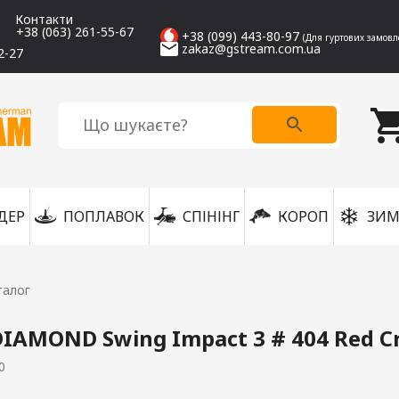
Контакти
+38 (063) 261-55-67
+38 (099) 443-80-97
(Для гуртових замовл
zakaz@gstream.com.ua
2-27
ДЕР
ПОПЛАВОК
СПІНІНГ
КОРОП
ЗИМ
талог
IAMOND Swing Impact 3 # 404 Red 
0