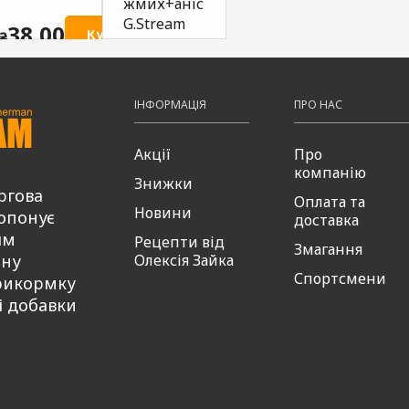
жмих+аніс
хробак
50мл
G.Stream
G.Stream
38,00
ти
Купити
₴
49
₴
38,00
38,00
Купити
Купити
₴
₴
ІНФОРМАЦІЯ
ПРО НАС
Акції
Про
компанію
Знижки
ргова
Оплата та
Новини
опонує
доставка
ям
Рецепти від
Змагання
сну
Олексія Зайка
Спортсмени
рикормку
і добавки