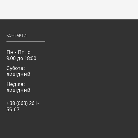
50мл
50мл
49,00
Купити
₴
,00
49,00
49,00
Купити
Купити
₴
₴
КОНТАКТИ
Пн - Пт : с
9.00 до 18:00
Субота :
вихідний
Неділя :
вихідний
+38 (063) 261-
55-67