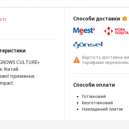
Способи доставки
сті
i
теристики
Вартість доставки в
«GROWS CULTURE»
тарифами перевізник
к: Китай
ової приманки:
Impact
Способи оплати
Готівковий
Безготівковий
Накладений платіж