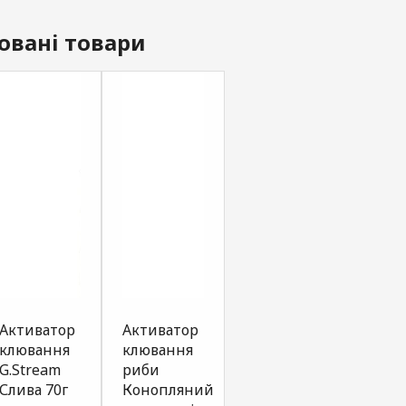
овані товари
Активатор
Активатор
Активатор
SPRA
клювання
клювання
клювання
G.ST
G.Stream
риби
риби
Seri
Слива 70г
Конопляний
Червоний
часн