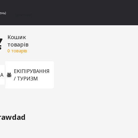
ень)
[gtranslate]
Кошик
товарів
0
товарів
ЕКІПІРУВАННЯ
А
/ ТУРИЗМ
Crawdad