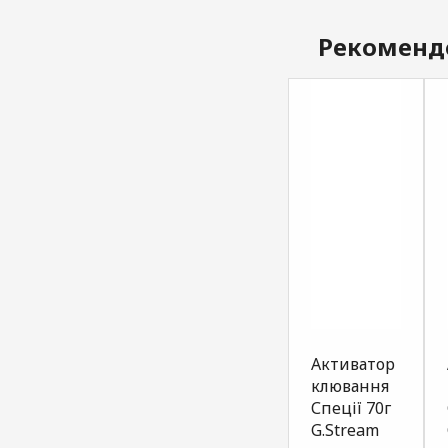
Рекоменд
Атрактант
Атрактант
Активатор
для
для
клювання
прикормки
прикормки
Спеції 70г
плотва
біла риба
G.Stream