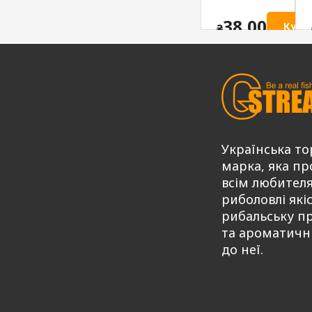
пряна
ATTRACTIV
ATTRACTIV
G.STREAM
38,00
Купи
₴
G.STREAM
Series MIX
Series MIX
75,00
Купити
₴
75,00
Купити
Купити
₴
Українська то
марка, яка пр
всім любител
риболовлі які
рибальську п
та ароматичн
до неї.