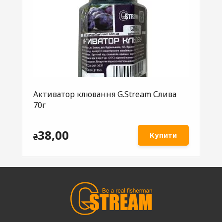
Активатор клювання G.Stream Слива
Ак
70г
G.
38,00
Купити
₴
₴