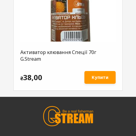
Активатор клювання Спеції 70г
Ак
G.Stream
70
38,00
Купити
₴
₴