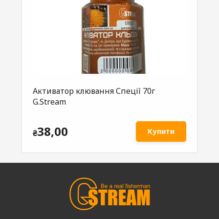
Активатор клювання Спеції 70г
Ак
G.Stream
70
38,00
Купити
₴
₴