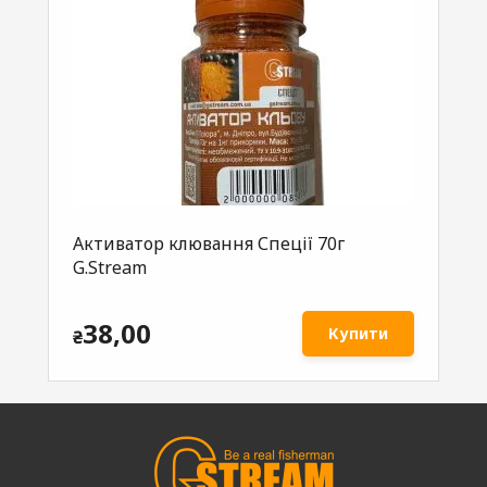
Активатор клювання Спеції 70г
Ак
G.Stream
70
38,00
Купити
₴
₴