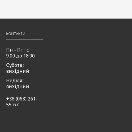
ті
50мл
50мл
49,00
Купити
₴
49,00
49,00
Купити
₴
₴
,00
Купити
КОНТАКТИ
Пн - Пт : с
9.00 до 18:00
Субота :
вихідний
Неділя :
вихідний
+38 (063) 261-
55-67