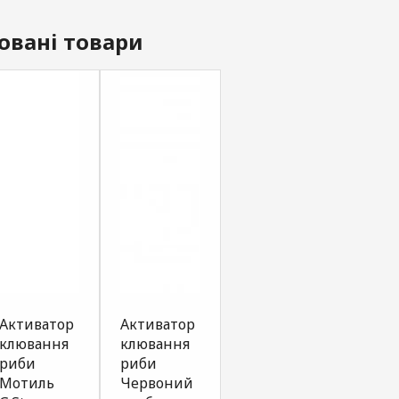
овані товари
Активатор
Активатор
SPRAY
SPRA
клювання
клювання
G.STREAM
G.ST
риби
риби
Series TOP
Seri
Мотиль
Червоний
слива 50мл
тутті