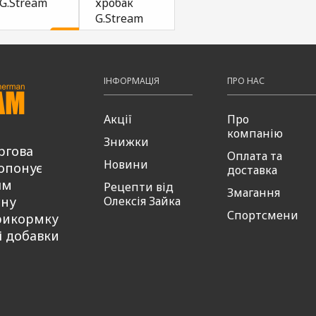
G.Stream
хробак
фрут
G.Stream
50мл
49,00
Купити
₴
38,00
Купити
₴
38,00
49
ти
Купити
₴
₴
ІНФОРМАЦІЯ
ПРО НАС
Акції
Про
компанію
Знижки
ргова
Оплата та
Новини
опонує
доставка
ям
Рецепти від
Змагання
сну
Олексія Зайка
Спортсмени
рикормку
і добавки