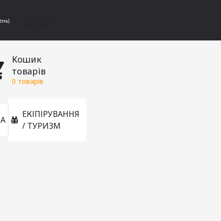
ень)
[gtranslate]
Кошик
товарів
0
товарів
ЕКІПІРУВАННЯ
А
/ ТУРИЗМ