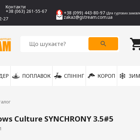
Контакти
+38 (063) 261-55-67
+38 (099) 443-80-97
(Для гуртових замовл
zakaz@gstream.com.ua
2-27
ДЕР
ПОПЛАВОК
СПІНІНГ
КОРОП
ЗИМ
талог
ows Culture SYNCHRONY 3.5#5
1