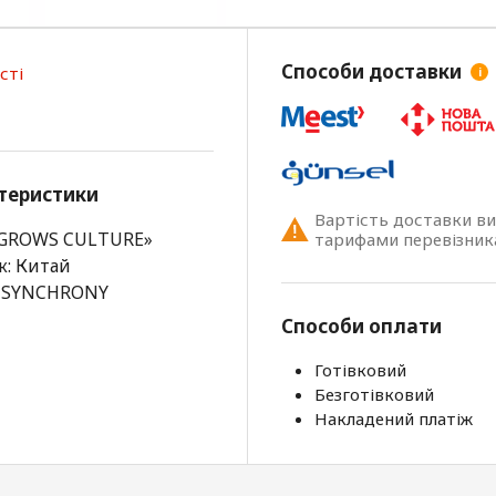
Способи доставки
сті
i
теристики
Вартість доставки в
«GROWS CULTURE»
тарифами перевізник
к: Китай
: SYNCHRONY
Способи оплати
Готівковий
Безготівковий
Накладений платіж