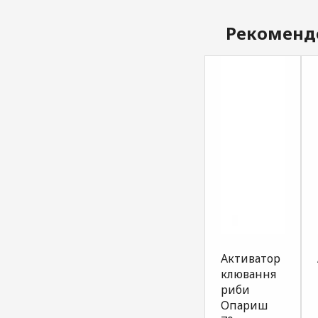
Рекоменд
Атрактант
Атрактант
Активатор
для
для
клювання
прикормки
прикормки
риби
короп
біла риба
Опариш