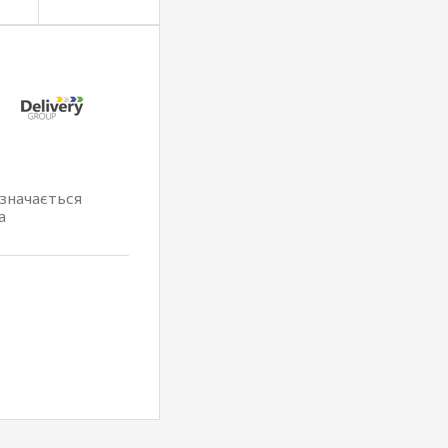
изначається
а