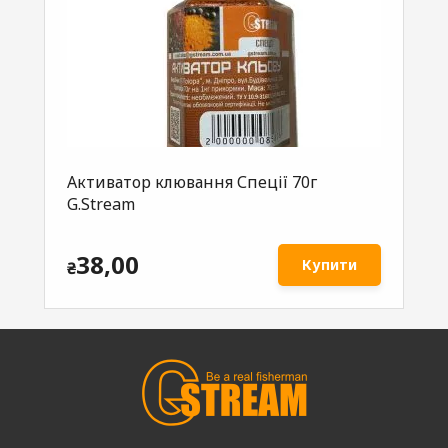
Активатор клювання Спеції 70г
Ак
es
G.Stream
70
38,00
Купити
₴
₴