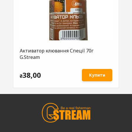
Активатор клювання Спеції 70г
Ак
G.Stream
G.
38,00
Купити
₴
₴