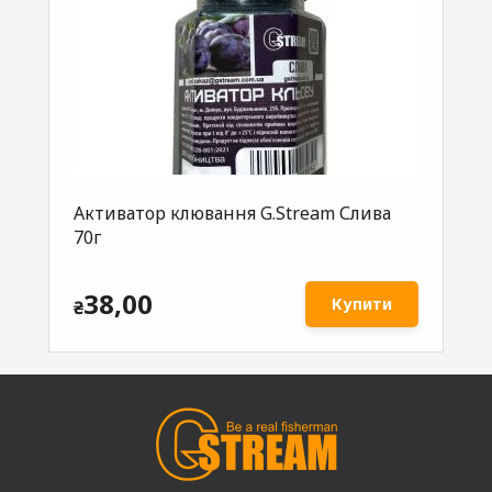
Активатор клювання G.Stream Слива
Ак
70г
G.
38,00
Купити
₴
₴