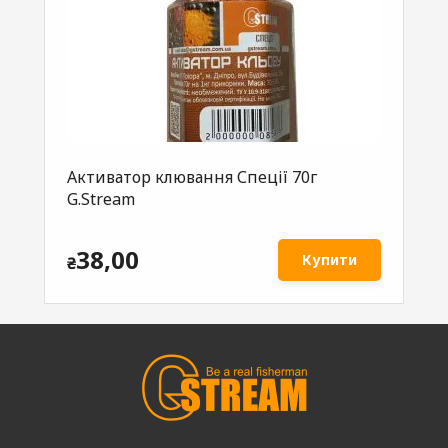
Активатор клювання Спеції 70г
Ак
MIX
G.Stream
G.
38,00
Купити
₴
₴