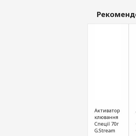
Рекоменд
Атрактант
Атрактант
Активатор
для
для
клювання
прикормки
прикормки
Спеції 70г
карась
біла риба
G.Stream