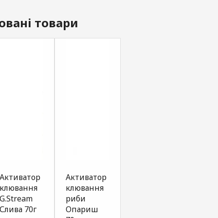
овані товари
Активатор
Активатор
Активатор
SPRA
клювання
клювання
клювання
G.ST
G.Stream
риби
риби
Seri
Слива 70г
Опариш
Мотиль
часн