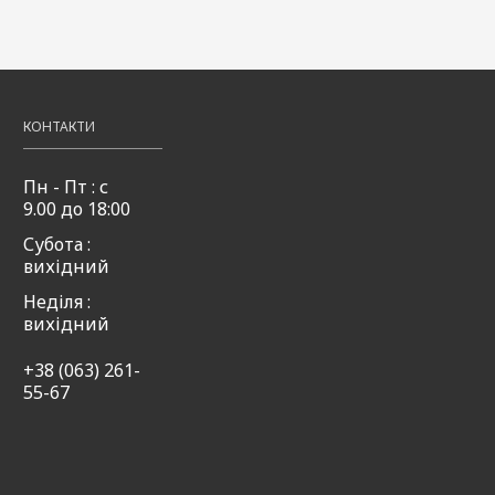
фрутті
50мл
50мл
49,00
Купити
₴
,00
49,00
Купити
₴
49,00
Купити
₴
КОНТАКТИ
Пн - Пт : с
9.00 до 18:00
Субота :
вихідний
Неділя :
вихідний
+38 (063) 261-
55-67