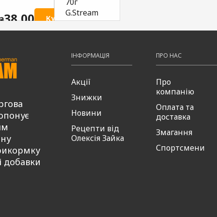
70г
G.Stream
50мл
G.Stream
38,00
ти
Купити
₴
38,00
49
Купити
₴
₴
38,00
Купити
₴
ІНФОРМАЦІЯ
ПРО НАС
Акції
Про
компанію
Знижки
ргова
Оплата та
Новини
опонує
доставка
ям
Рецепти від
Змагання
сну
Олексія Зайка
Спортсмени
рикормку
і добавки