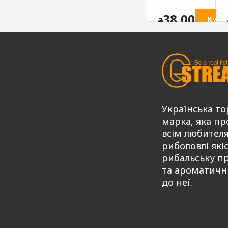
солодкий
ATTRACTIV
ATTRACTIV
G.STREAM
38,00
Купи
₴
G.STREAM
Series MIX
Series MIX
75,00
Купити
₴
75,00
Купити
Купити
₴
Українська то
марка, яка пр
всім любител
риболовлі які
рибальську п
та ароматичн
до неї.