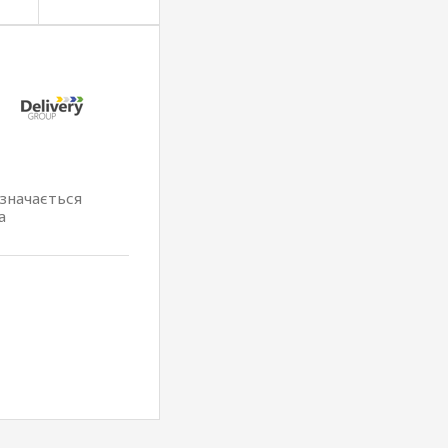
изначається
а