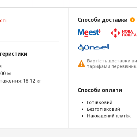
Способи доставки
сті
i
теристики
Вартість доставки в
м
тарифами перевізник
100 м
аження: 18,12 кг
Способи оплати
Готівковий
Безготівковий
Накладений платіж