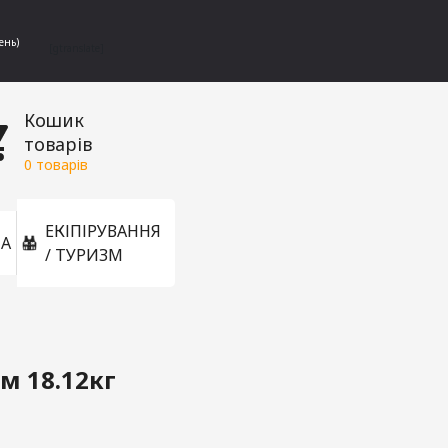
ень)
[gtranslate]
Кошик
товарів
0
товарів
ЕКІПІРУВАННЯ
А
/ ТУРИЗМ
м 18.12кг