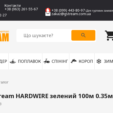
Контакти
+38 (063) 261-55-67
+38 (099) 443-80-97
(Для гуртових замовл
zakaz@gstream.com.ua
2-27
ДЕР
ПОПЛАВОК
СПІНІНГ
КОРОП
ЗИМ
талог
ream HARDWIRE зелений 100м 0.35м
3