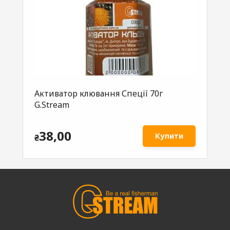
Активатор клювання Спеції 70г
Ак
G.Stream
G.
38,00
Купити
₴
₴