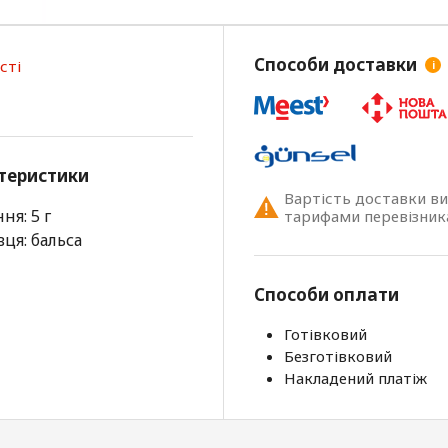
Способи доставки
сті
i
теристики
Вартість доставки в
ня: 5 г
тарифами перевізник
ця: бальса
Способи оплати
Готівковий
Безготівковий
Накладений платіж