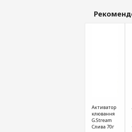
Рекоменд
Атрактант
Атрактант
Активатор
для
для
клювання
прикормки
прикормки
G.Stream
карась
біла риба
Слива 70г