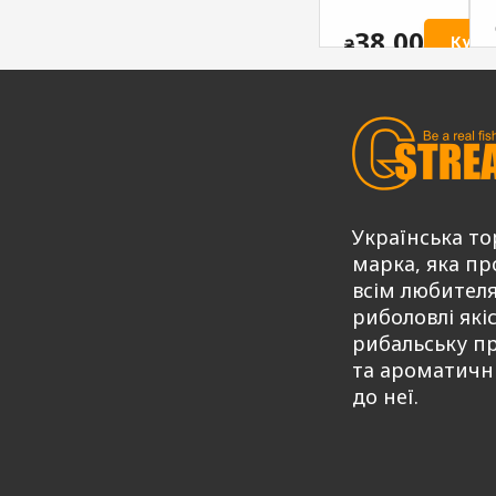
солодкий
ATTRACTIV
ATTRACTIV
G.STREAM
38,00
Купи
₴
G.STREAM
Series MIX
Series MIX
75,00
Купити
₴
75,00
Купити
Купити
₴
Українська то
марка, яка пр
всім любител
риболовлі які
рибальську п
та ароматичн
до неї.