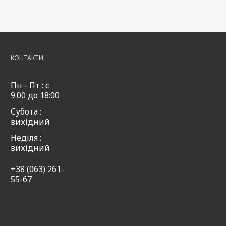
фрутті
солодка
пряна
50мл
50мл
50мл
,00
Купити
49,00
65,00
65,00
Купити
Купити
₴
₴
₴
КОНТАКТИ
Пн - Пт : с
9.00 до 18:00
Субота :
вихідний
Неділя :
вихідний
+38 (063) 261-
55-67