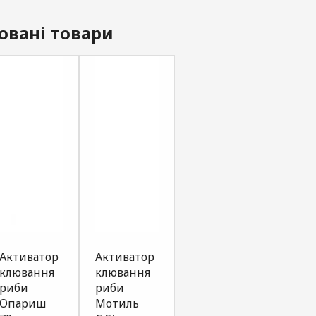
овані товари
Активатор
Активатор
Активатор
SPRA
клювання
клювання
клювання
G.ST
риби
риби
риби
Seri
Опариш
Мотиль
Червоний
слив