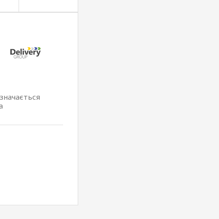
изначається
а