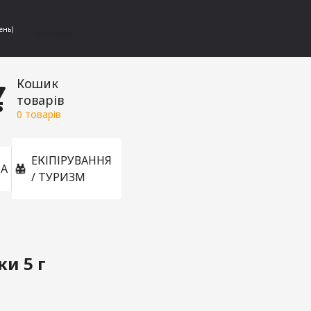
ень)
[gtranslate]
Кошик
товарів
0
товарів
ЕКІПІРУВАННЯ
А
/ ТУРИЗМ
ки 5 г