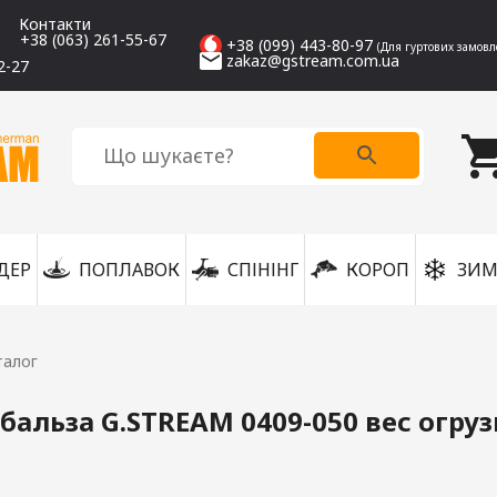
Контакти
+38 (063) 261-55-67
+38 (099) 443-80-97
(Для гуртових замовл
zakaz@gstream.com.ua
2-27
ДЕР
ПОПЛАВОК
СПІНІНГ
КОРОП
ЗИМ
талог
бальза G.STREAM 0409-050 вес огруз