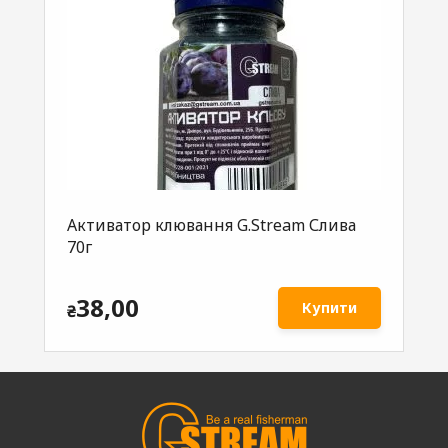
Активатор клювання G.Stream Слива
Ак
70г
Ко
38,00
Купити
₴
₴