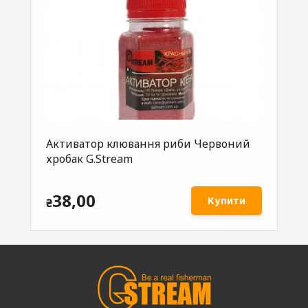
Активатор клювання риби Червоний
Ак
es
хробак G.Stream
Ко
38,00
Купити
₴
₴