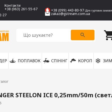
Контакти
+38 (063) 261-55-67
+38 (099) 443-80-97
(Для гуртових замовл
zakaz@gstream.com.ua
2-27
ДЕР
ПОПЛАВОК
СПІНІНГ
КОРОП
ЗИМ
талог
GER STEELON ICE 0,25mm/50m (свет
6