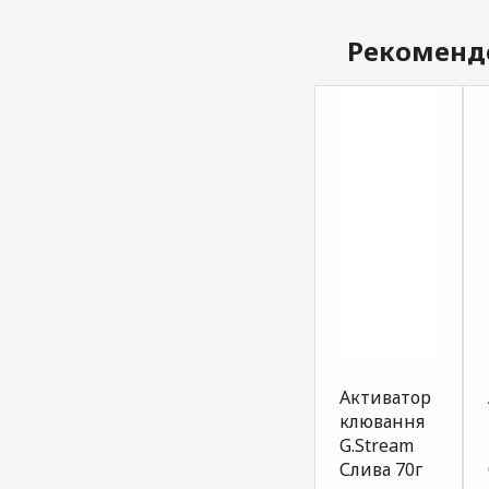
Рекоменд
Атрактант
Атрактант
Активатор
для
для
клювання
прикормки
прикормки
G.Stream
короп
біла риба
Слива 70г