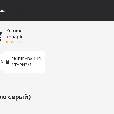
ень)
[gtranslate]
Кошик
товарів
0
товарів
ЕКІПІРУВАННЯ
А
/ ТУРИЗМ
ло серый)