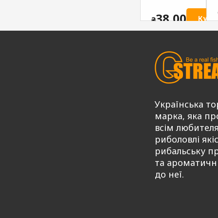
екстра
ATTRACTIV
ATTRACTIV
G.STREAM
38,00
Купи
₴
G.STREAM
Series MIX
Series MIX
75,00
Купити
₴
75,00
Купити
Купити
₴
Українська то
марка, яка пр
всім любител
риболовлі які
рибальську п
та ароматичн
до неї.