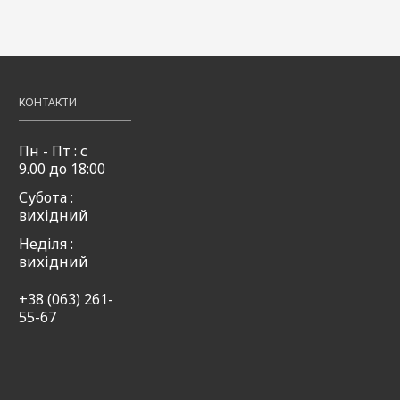
50мл
50мл
пряна
50мл
,00
49,00
49,00
Купити
Купити
Купити
₴
₴
65,00
₴
КОНТАКТИ
Пн - Пт : с
9.00 до 18:00
Субота :
вихідний
Неділя :
вихідний
+38 (063) 261-
55-67