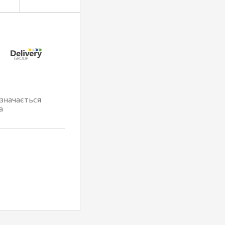
изначається
а