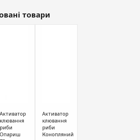
овані товари
Активатор
Активатор
Активатор
SPRA
клювання
клювання
клювання
G.ST
риби
риби
риби
Seri
Опариш
Конопляний
Червоний
часн