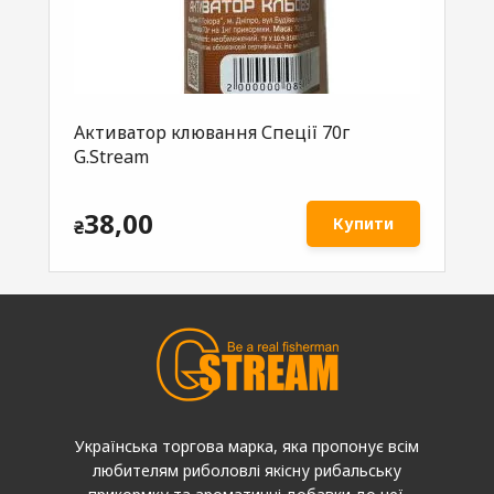
Активатор клювання Спеції 70г
Ак
G.Stream
G.
38,00
Купити
₴
₴
Українська торгова марка, яка пропонує всім
любителям риболовлі якісну рибальську