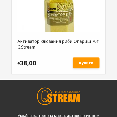
Активатор клювання риби Опариш 70г
Ак
G.Stream
70
38,00
Купити
₴
₴
Українська торгова марка, яка пропонує всім