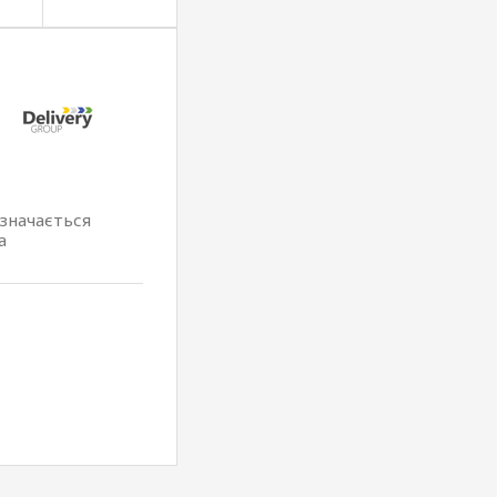
изначається
а