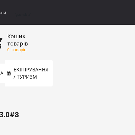
ень)
[gtranslate]
Кошик
товарів
0
товарів
ЕКІПІРУВАННЯ
А
/ ТУРИЗМ
3.0#8