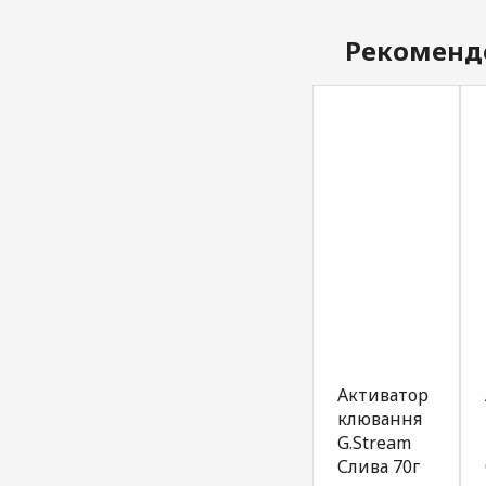
Рекоменд
Атрактант
Атрактант
Активатор
для
для
клювання
прикормки
прикормки
G.Stream
короп
короп
Слива 70г