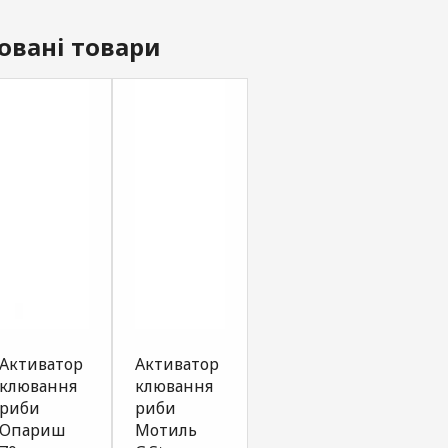
овані товари
Активатор
Активатор
SPRAY
SPRA
клювання
клювання
G.STREAM
G.ST
риби
риби
Series TOP
Seri
Опариш
Мотиль
часник
тутті