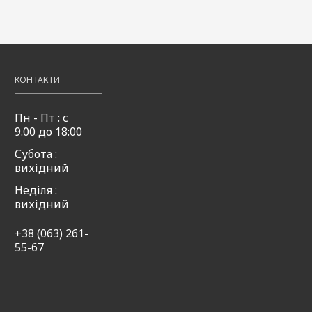
ті
50мл
50мл
49,00
Купити
₴
49,00
49,00
Купити
₴
₴
,00
Купити
КОНТАКТИ
Пн - Пт : с
9.00 до 18:00
Субота :
вихідний
Неділя :
вихідний
+38 (063) 261-
55-67