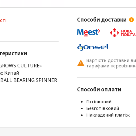
Способи доставки
сті
i
теристики
Вартість доставки в
«GROWS CULTURE»
тарифами перевізник
к: Китай
 BALL BEARING SPINNER
Способи оплати
Готівковий
Безготівковий
Накладений платіж