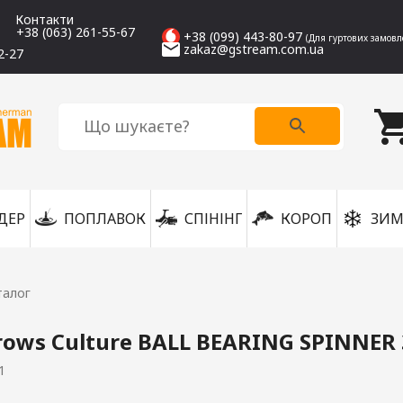
Контакти
+38 (063) 261-55-67
+38 (099) 443-80-97
(Для гуртових замовл
zakaz@gstream.com.ua
2-27
ДЕР
ПОПЛАВОК
СПІНІНГ
КОРОП
ЗИМ
талог
ows Culture BALL BEARING SPINNER 
1