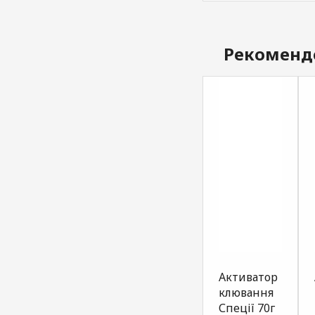
Рекоменд
Атрактант
Атрактант
Активатор
для
для
клювання
прикормки
прикормки
Спеції 70г