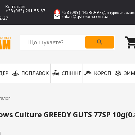
Контакти
+38 (063) 261-55-67
+38 (099) 443-80-97
(Для гуртових замовл
zakaz@gstream.com.ua
2-27
ДЕР
ПОПЛАВОК
СПІНІНГ
КОРОП
ЗИМ
талог
ws Culture GREEDY GUTS 77SP 10g(0.
1