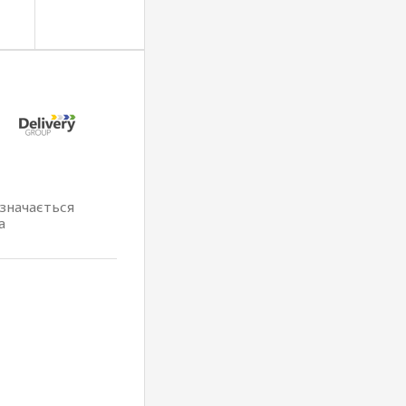
изначається
а