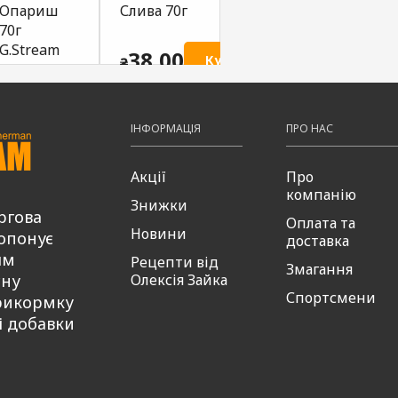
Опариш
Слива 70г
Червоний
Мот
70г
хробак
G.St
G.Stream
G.Stream
38,00
ти
Купити
₴
38
₴
38,00
38,00
Купити
Купити
₴
₴
ІНФОРМАЦІЯ
ПРО НАС
Акції
Про
компанію
Знижки
ргова
Оплата та
Новини
опонує
доставка
ям
Рецепти від
Змагання
сну
Олексія Зайка
Спортсмени
рикормку
і добавки