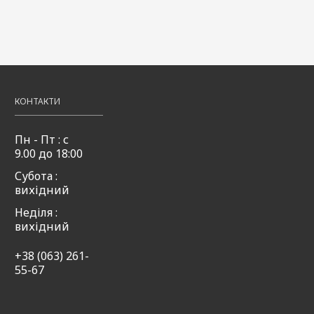
иль
тутті-
слива 50мл
кукурудза
ream
фрутті
50мл
50мл
49,00
Купити
₴
,00
49,00
Купити
₴
49,00
Купити
₴
КОНТАКТИ
Пн - Пт : с
9.00 до 18:00
Субота :
вихідний
Неділя :
вихідний
+38 (063) 261-
55-67