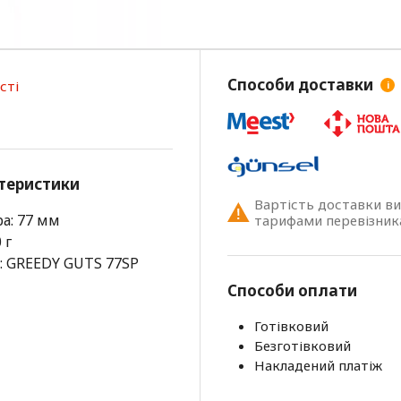
Способи доставки
сті
i
теристики
Вартість доставки в
а: 77 мм
тарифами перевізник
 г
: GREEDY GUTS 77SP
Способи оплати
Готівковий
Безготівковий
Накладений платіж