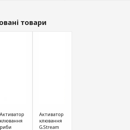
овані товари
Активатор
Активатор
Активатор
Акти
клювання
клювання
клювання
клюв
риби
G.Stream
риби
риби