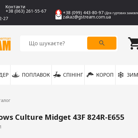
Контакти
+38 (063) 261-55-67
+38 (099) 443-80-97
(Для гуртових замовл
zakaz@gstream.com.ua
2-27
ДЕР
ПОПЛАВОК
СПІНІНГ
КОРОП
ЗИМ
талог
ows Culture Midget 43F 824R-E655
1