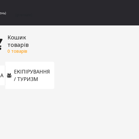
ень)
[gtranslate]
Кошик
товарів
0
товарів
ЕКІПІРУВАННЯ
А
/ ТУРИЗМ