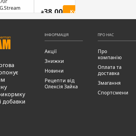
70г
хробак
жмих
G.Stream
G.Stream
G.St
38,00
ти
Купити
₴
38,00
38,00
38
Купити
Купити
₴
₴
₴
ІНФОРМАЦІЯ
ПРО НАС
Акції
Про
компанію
Знижки
ргова
Оплата та
Новини
опонує
доставка
ям
Рецепти від
Змагання
сну
Олексія Зайка
Спортсмени
рикормку
і добавки