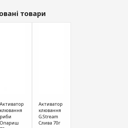
овані товари
Активатор
Активатор
Активатор
Акти
клювання
клювання
клювання
клюв
риби
G.Stream
риби
риби
Опариш
Слива 70г
Червоний
Коно