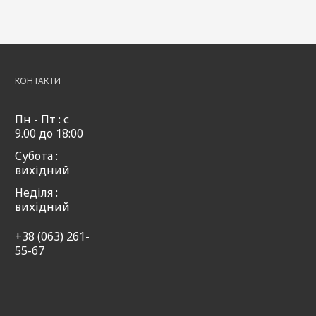
+аніс
G.Stream
50мл
ream
49,00
₴
38,00
49,00
Купити
Купити
₴
₴
,00
Купити
КОНТАКТИ
Пн - Пт : с
9.00 до 18:00
Субота :
вихідний
Неділя :
вихідний
+38 (063) 261-
55-67