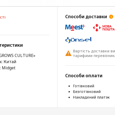
Способи доставки
сті
i
теристики
Вартість доставки в
«GROWS CULTURE»
тарифами перевізник
к: Китай
 Midget
Способи оплати
Готівковий
Безготівковий
Накладений платіж