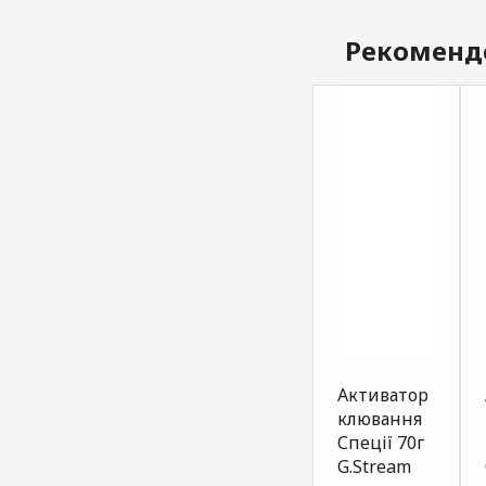
Рекоменд
Атрактант
Атрактант
Активатор
для
для
клювання
прикормки
прикормки
Спеції 70г
карась
біла риба
G.Stream