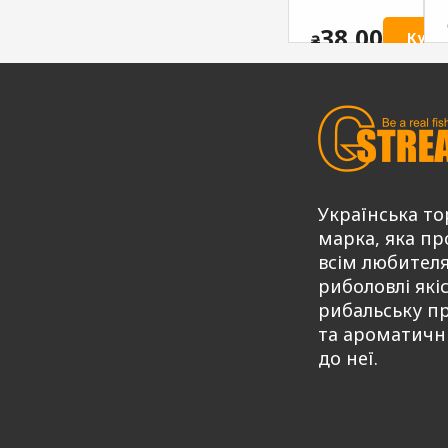
солодкий
ATTRACTIV
ATTRACTIV
G.STREAM
38,00
Купи
₴
G.STREAM
Series MIX
Series MIX
75,00
Купити
₴
75,00
Купити
Купити
₴
Українська то
марка, яка пр
всім любител
риболовлі які
рибальську п
та ароматичн
до неї.