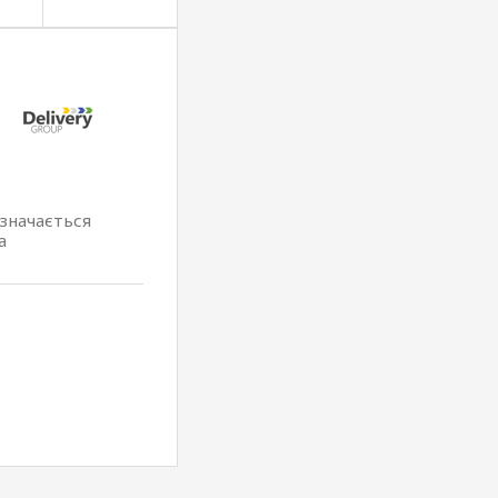
изначається
а