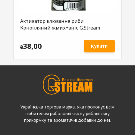
Активатор клювання риби
SP
Конопляний жмих+аніс G.Stream
50
38,00
Купити
₴
₴
Українська торгова марка, яка пропонує всім
любителям риболовлі якісну рибальську
прикормку та ароматичні добавки до неї.