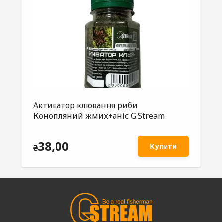
Активатор клювання риби
Ак
Конопляний жмих+аніс G.Stream
G.
38,00
Купити
₴
₴