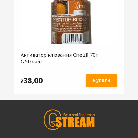
Активатор клювання Спеції 70г
Ак
G.Stream
70
38,00
Купити
₴
₴