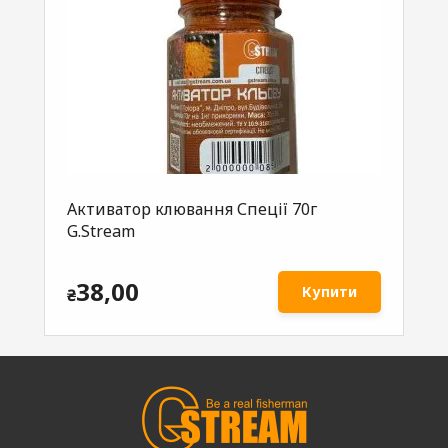
Активатор клювання Спеції 70г
Ак
G.Stream
70
38,00
Купити
₴
₴