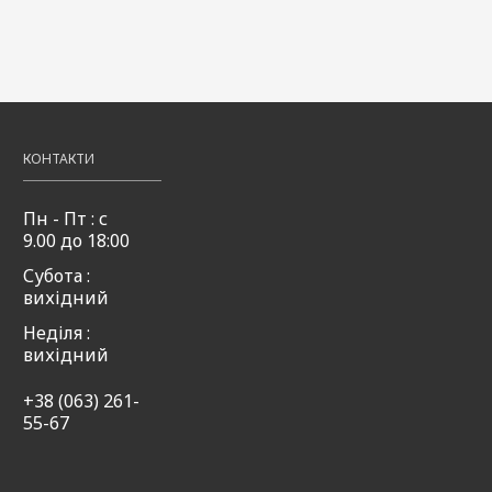
пляний
слива 50мл
полуниця
конопля
+аніс
50мл
50мл
ream
49,00
Купити
₴
49,00
49,00
Купити
₴
₴
,00
Купити
КОНТАКТИ
Пн - Пт : с
9.00 до 18:00
Субота :
вихідний
Неділя :
вихідний
+38 (063) 261-
55-67