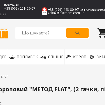
Контакти
+38 (063) 261-55-67
+38 (099) 443-80-97
(Для гуртових замовл
zakaz@gstream.com.ua
2-27
ДЕР
ПОПЛАВОК
СПІНІНГ
КОРОП
ЗИМ
талог
роповий "МЕТОД FLAT", (2 гачки, п
2