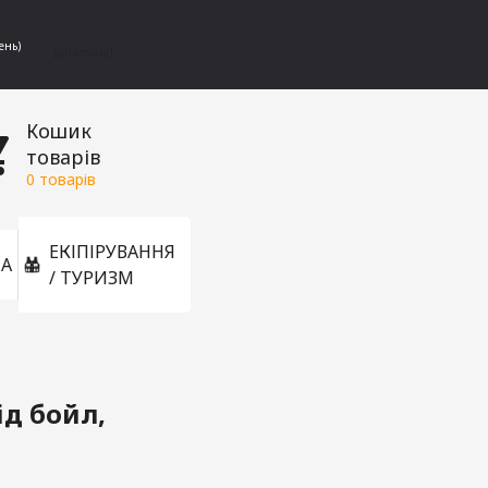
ень)
[gtranslate]
Кошик
товарів
0
товарів
ЕКІПІРУВАННЯ
А
/ ТУРИЗМ
ід бойл,