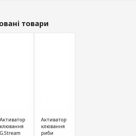
овані товари
Активатор
Активатор
Активатор
Акти
клювання
клювання
клювання
клюв
G.Stream
риби
риби
риби