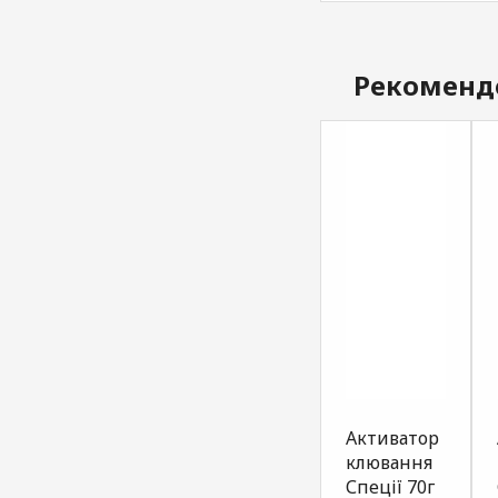
Рекоменд
Атрактант
Атрактант
Активатор
для
для
клювання
прикормки
прикормки
Спеції 70г