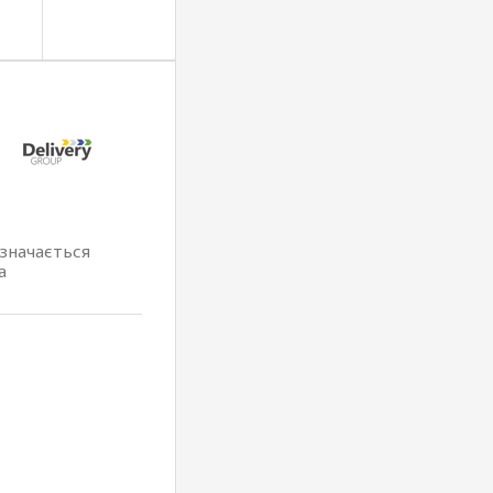
изначається
а