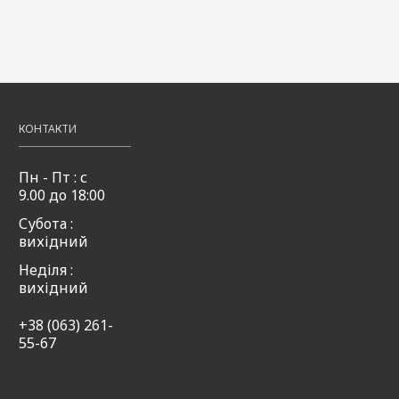
ниця
кукурудза
горох 50мл
барбарис
50мл
50мл
49,00
Купити
₴
,00
49,00
49,00
Купити
Купити
₴
₴
КОНТАКТИ
Пн - Пт : с
9.00 до 18:00
Субота :
вихідний
Неділя :
вихідний
+38 (063) 261-
55-67