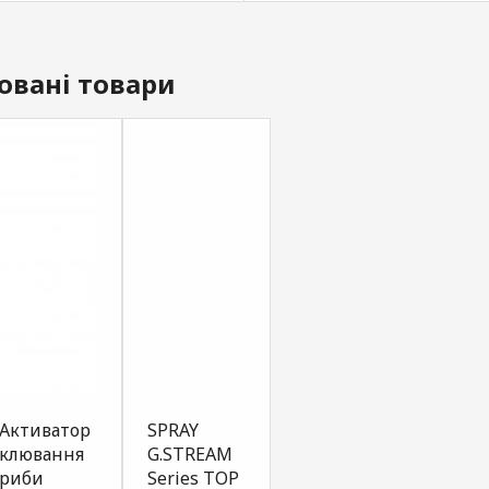
овані товари
Активатор
SPRAY
SPRAY
SPRA
клювання
G.STREAM
G.STREAM
G.ST
риби
Series TOP
Series TOP
Seri