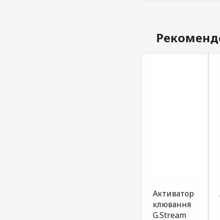
Рекоменд
Атрактант
Атрактант
Активатор
для
для
клювання
прикормки
прикормки
G.Stream