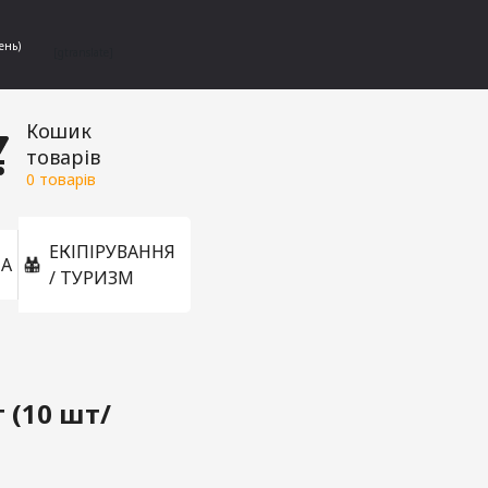
ень)
[gtranslate]
Кошик
товарів
0
товарів
ЕКІПІРУВАННЯ
А
/ ТУРИЗМ
 (10 шт/