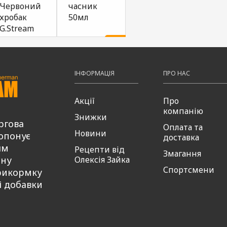
Червоний
часник
тутті-
полу
хробак
50мл
фрутті
50мл
G.Stream
50мл
ти
49,00
49
Купити
₴
₴
38,00
49,00
Купити
Купити
₴
₴
ІНФОРМАЦІЯ
ПРО НАС
Акції
Про
компанію
Знижки
ргова
Оплата та
Новини
опонує
доставка
ям
Рецепти від
Змагання
сну
Олексія Зайка
Спортсмени
рикормку
і добавки