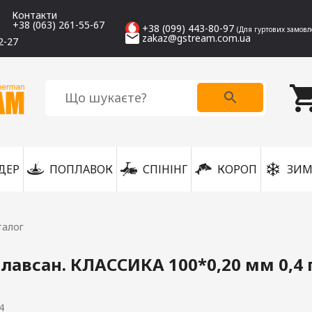
Контакти
+38 (063) 261-55-67
+38 (099) 443-80-97
(Для гуртових замовл
zakaz@gstream.com.ua
2-27
ДЕР
ПОПЛАВОК
СПІНІНГ
КОРОП
ЗИМ
талог
лавсан. КЛАССИКА 100*0,20 мм 0,4 г
4