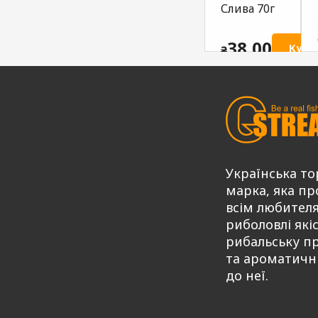
короп
біла риба
Слива 70г
екстра
ATTRACTIV
ATTRACTIV
G.STREAM
38,00
Купи
₴
G.STREAM
Series MIX
Series MIX
75,00
Купити
₴
75,00
Купити
Купити
₴
Українська то
марка, яка пр
всім любител
риболовлі які
рибальську п
та ароматичн
до неї.