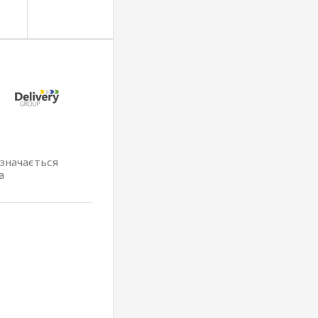
изначається
а