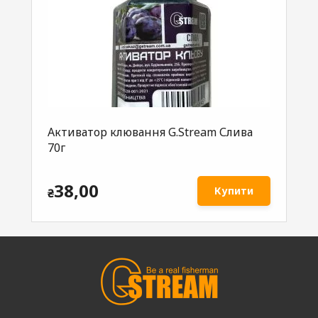
Активатор клювання G.Stream Слива
Ак
70г
G.
38,00
Купити
₴
₴