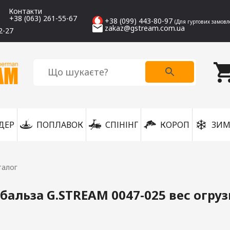
Контакти
+38 (063) 261-55-67
+38 (099) 443-80-97
(Для гуртових замовл
zakaz@gstream.com.ua
2-27
ДЕР
ПОПЛАВОК
СПІНІНГ
КОРОП
ЗИМ
талог
бальза G.STREAM 0047-025 вес огрузк