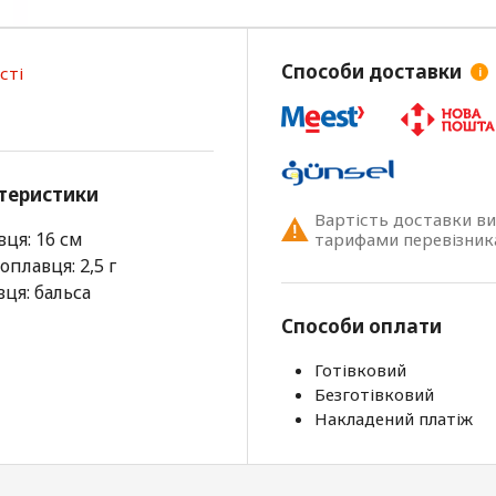
Способи доставки
сті
i
теристики
Вартість доставки в
ця: 16 см
тарифами перевізник
плавця: 2,5 г
ця: бальса
Способи оплати
Готівковий
Безготівковий
Накладений платіж