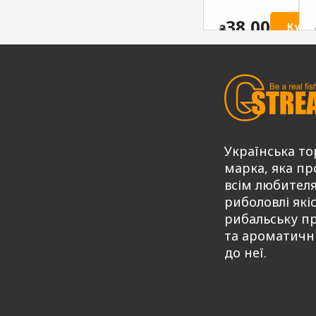
солодкий
ATTRACTIV
ATTRACTIV
G.STREAM
38,00
Купи
₴
G.STREAM
Series MIX
Series MIX
75,00
Купити
₴
75,00
Купити
Купити
₴
Українська то
марка, яка пр
всім любител
риболовлі які
рибальську п
та ароматичн
до неї.