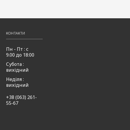
+аніс
50мл
50мл
ream
49,00
Купити
₴
49,00
49,00
Купити
₴
₴
,00
Купити
КОНТАКТИ
Пн - Пт : с
9.00 до 18:00
Субота :
вихідний
Неділя :
вихідний
+38 (063) 261-
55-67