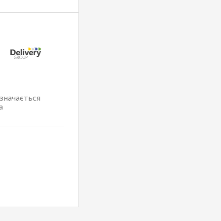
изначається
а