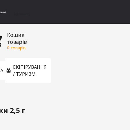
ень)
[gtranslate]
Кошик
товарів
0
товарів
ЕКІПІРУВАННЯ
А
/ ТУРИЗМ
и 2,5 г