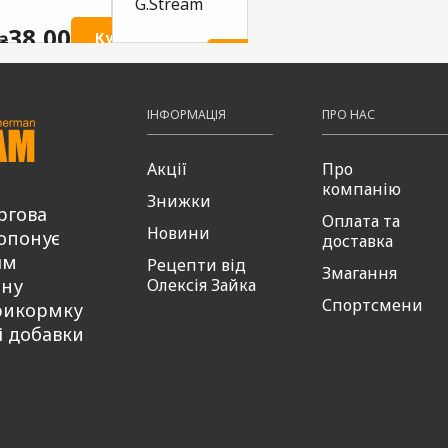
G.Stream
хробак
жмих
G.Stream
G.St
38,00
ти
Купити
₴
38,00
Купити
₴
38,00
38
Купити
₴
₴
ІНФОРМАЦІЯ
ПРО НАС
Акції
Про
компанію
Знижки
ргова
Оплата та
Новини
опонує
доставка
ям
Рецепти від
Змагання
сну
Олексія Зайка
Спортсмени
рикормку
і добавки