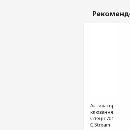
Рекоменд
Атрактант
Атрактант
Активатор
для
для
клювання
прикормки
прикормки
Спеції 70г
карась
біла риба
G.Stream