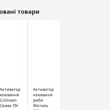
овані товари
Активатор
Активатор
Активатор
Акти
клювання
клювання
клювання
клюв
G.Stream
риби
риби
риби
Слива 70г
Мотиль
Червоний
Коно