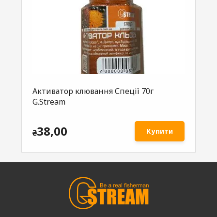
Активатор клювання Спеції 70г
Ак
es
G.Stream
70
38,00
Купити
₴
₴