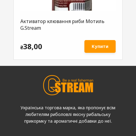
ний
Активатор клювання риби Мотиль
Ак
G.Stream
хр
38,00
Купити
₴
₴
Українська торгова марка, яка пропонує всім
любителям риболовлі якісну рибальську
прикормку та ароматичні добавки до неї.