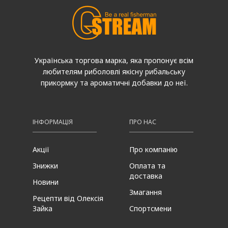
Українська торгова марка, яка пропонує всім
любителям риболовлі якісну рибальську
прикормку та ароматичні добавки до неї.
ІНФОРМАЦІЯ
ПРО НАС
Акції
Про компанію
Знижки
Оплата та
доставка
Новини
Змагання
Рецепти від Олексія
Зайка
Спортсмени