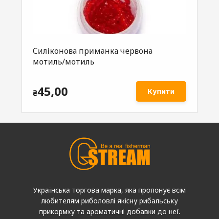
Силіконова приманка червона
Си
мотиль/мотиль
ку
45,00
Купити
₴
₴
Українська торгова марка, яка пропонує всім
любителям риболовлі якісну рибальську
прикормку та ароматичні добавки до неї.