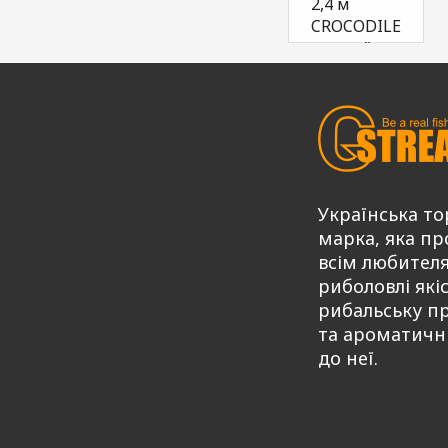
2,4 м
CROCODILE
чорний
417,00
Ку
₴
Українська то
марка, яка пр
всім любител
риболовлі які
рибальську п
та ароматичн
до неї.