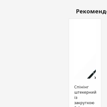
Рекоменд
Спінінг
штекерний
із
закруткою