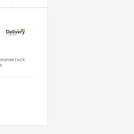
изначається
а