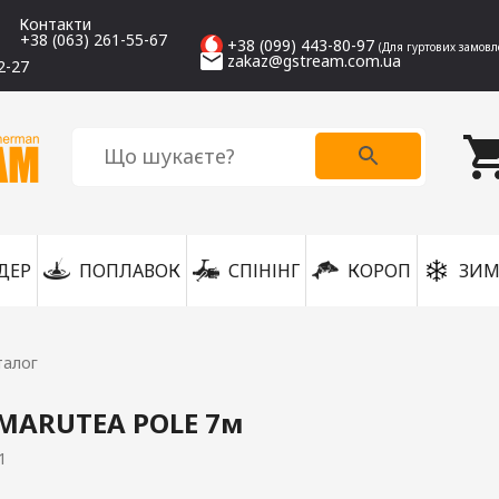
Контакти
+38 (063) 261-55-67
+38 (099) 443-80-97
(Для гуртових замовл
zakaz@gstream.com.ua
2-27
ДЕР
ПОПЛАВОК
СПІНІНГ
КОРОП
ЗИМ
талог
MARUTEA POLE 7м
1