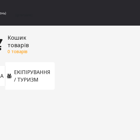
ень)
[gtranslate]
Кошик
товарів
0
товарів
ЕКІПІРУВАННЯ
А
/ ТУРИЗМ