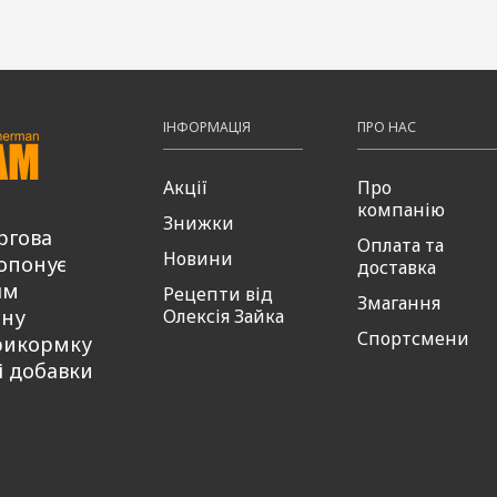
пити
ІНФОРМАЦІЯ
ПРО НАС
Акції
Про
компанію
Знижки
ргова
Оплата та
Новини
опонує
доставка
ям
Рецепти від
Змагання
сну
Олексія Зайка
Спортсмени
рикормку
і добавки