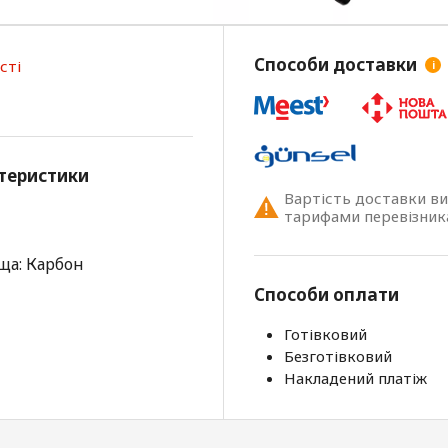
Способи доставки
сті
i
теристики
Вартість доставки в
тарифами перевізник
ща: Карбон
Способи оплати
Готівковий
Безготівковий
Накладений платіж