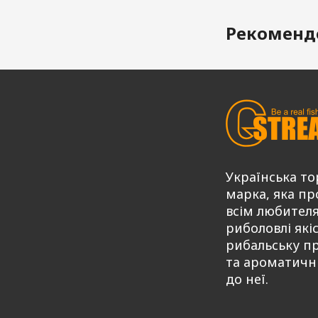
Рекоменд
Українська то
марка, яка пр
всім любител
риболовлі які
рибальську п
та ароматичн
до неї.