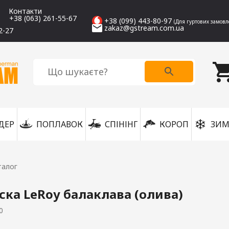
Контакти
+38 (063) 261-55-67
+38 (099) 443-80-97
(Для гуртових замовл
zakaz@gstream.com.ua
2-27
ДЕР
ПОПЛАВОК
СПІНІНГ
КОРОП
ЗИМ
талог
ка LeRoy балаклава (олива)
0