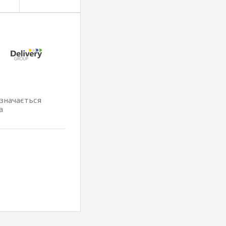
изначається
а