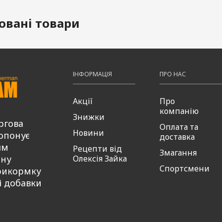
овані товари
ІНФОРМАЦІЯ
ПРО НАС
Акції
Про
компанію
Знижки
ргова
Оплата та
Новини
опонує
доставка
ям
Рецепти від
Змагання
сну
Олексія Зайка
Спортсмени
рикормку
і добавки