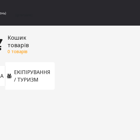
ень)
[gtranslate]
Кошик
товарів
0
товарів
ЕКІПІРУВАННЯ
А
/ ТУРИЗМ