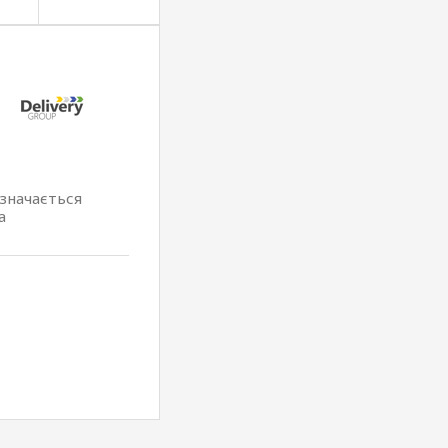
изначається
а