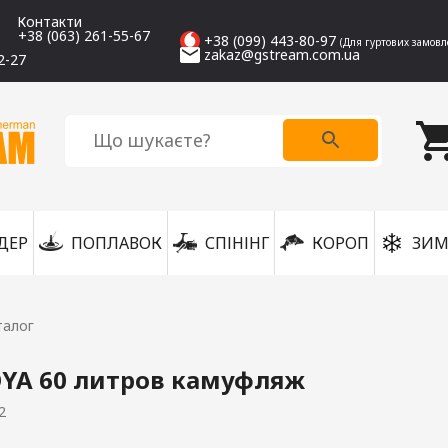
Контакти
+38 (063) 261-55-67
+38 (099) 443-80-97
(Для гуртових замовл
zakaz@gstream.com.ua
2-27
ДЕР
ПОПЛАВОК
СПІНІНГ
КОРОП
ЗИМ
талог
OYA 60 литров камуфляж
2