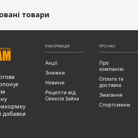
овані товари
ІНФОРМАЦІЯ
ПРО НАС
Акції
Про
компанію
Знижки
ргова
Оплата та
Новини
опонує
доставка
ям
Рецепти від
Змагання
сну
Олексія Зайка
Спортсмени
рикормку
і добавки