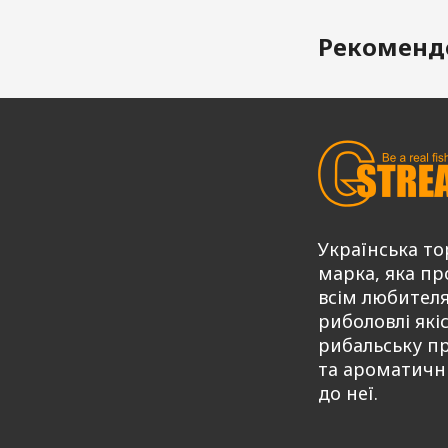
Рекоменд
Українська то
марка, яка пр
всім любител
риболовлі які
рибальську п
та ароматичн
до неї.