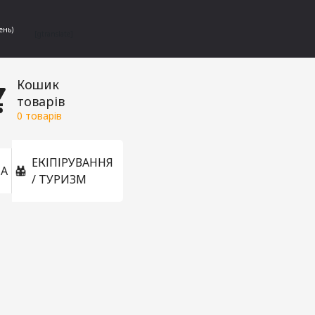
ень)
[gtranslate]
Кошик
товарів
0
товарів
ЕКІПІРУВАННЯ
А
/ ТУРИЗМ